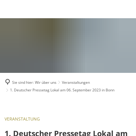
Publikationen
Gründung
Ziele
Akademie aktuell
Vorstand
Wissenschaftspreis
Beirat
Geschäftsstelle
Mitglieder
Mitglied werden
Sie sind hier:
Wir über uns
Veranstaltungen
Mitgliederversammlung
1. Deutscher Pressetag Lokal am 06. September 2023 in Bonn
Veranstaltungen
2008 Europakonfer
2011 Wissenschaftl
VERANSTALTUNG
1. Deutscher Press
1. Deutscher Pressetag Lokal am