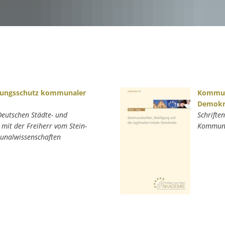
2011 Wissenschaftliche Fachtagung
1. Deutscher Pressetag Lokal am 06. September 2023 in Bonn
erungsschutz kommunaler
Kommuna
Demokr
Deutschen Städte- und
Schrifte
it der Freiherr vom Stein-
Kommunal
unalwissenschaften