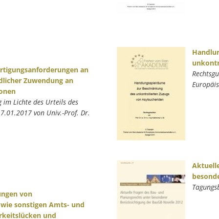
Handlun
unkontr
ertigungsanforderungen an
Rechtsgu
ndlicher Zuwendung an
Europäis
ionen
 im Lichte des Urteils des
7.01.2017 von Univ.-Prof. Dr.
Aktuell
besonde
Tagungs
ungen von
owie sonstigen Amts- und
rkeitslücken und