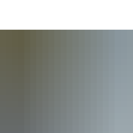
Publikationen
Akademie aktuell
Wissenschaftsp
mmlung
2008 Europakonferenz