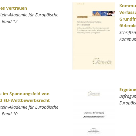
Kommuna
hes Vertrauen
Verfass
Stein-Akademie für Europäische
Grundfr
, Band 12
föderal
Schrifte
Kommunal
Ergebni
 im Spannungsfeld von
Befragun
nd EU-Wettbewerbsrecht
Europäis
Stein-Akademie für Europäische
, Band 10