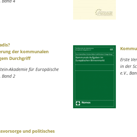
, Band 4
adis?
Kommun
ierung der kommunalen
gem Durchgriff
Erste Ve
in der S
Stein-Akademie für Europäische
e.V., Ba
, Band 2
svorsorge und politisches