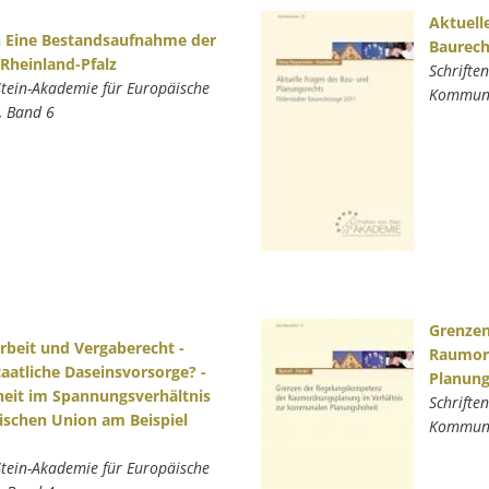
Aktuell
 Eine Bestandsaufnahme der
Baurech
Rheinland-Pfalz
Schrifte
Stein-Akademie für Europäische
Kommunal
, Band 6
Grenzen
eit und Vergaberecht -
Raumor
aatliche Daseinsvorsorge? -
Planung
eit im Spannungsverhältnis
Schrifte
ischen Union am Beispiel
Kommunal
Stein-Akademie für Europäische