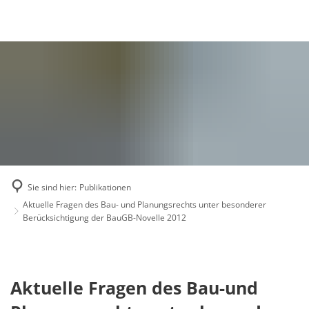
Publikationen
Gründung
Ziele
Akademie aktuell
Vorstand
Wissenschaftspreis
Beirat
Geschäftsstelle
Mitglieder
Mitglied werden
Sie sind hier:
Publikationen
Mitgliederversammlung
Aktuelle Fragen des Bau- und Planungsrechts unter besonderer
Berücksichtigung der BauGB-Novelle 2012
Veranstaltungen
2008 Europakonfer
2011 Wissenschaftl
1. Deutscher Press
Aktuelle
Aktuelle Fragen des Bau-und