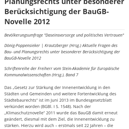
Fragen
Planungsrechts unter besonderer
des
Berücksichtigung der BauGB-
Bau-
Novelle 2012
und
Bevölkerungsumfrage "Daseinsvorsorge und politisches Vertrauen"
Planungsrechts
Dönig-Poppensieker | Krautzberger (Hrsg.) Aktuelle Fragen des
unter
Bau- und Planungsrechts unter besonderer Berücksichtigung der
BauGB-Novelle 2012
besonderer
Schriftenreihe der Freiherr vom Stein-Akademie für Europäische
Berücksichtigung
Kommunalwissenschaften (Hrsg.), Band 7
der
Das „Gesetz zur Stärkung der Innenentwicklung in den
BauGB-
Städten und Gemeinden und weitere Fortentwicklung des
Novelle
Städtebaurechts“ ist im Juni 2013 im Bundesgesetzblatt
verkündet worden (BGBl. I S. 1548). Nach der
2012
„Klimaschutznovelle“ 2011 wurde das BauGB damit erneut
geändert, diesmal mit dem Ziel, die Innenentwicklung zu
stärken. Hierzu wird auch – erstmals seit 22 Jahren – die