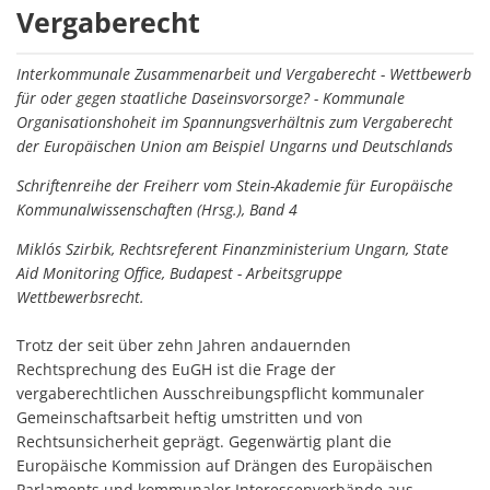
und
Vergaberecht
Vergaberecht
Interkommunale Zusammenarbeit und Vergaberecht - Wettbewerb
für oder gegen staatliche Daseinsvorsorge? - Kommunale
Organisationshoheit im Spannungsverhältnis zum Vergaberecht
der Europäischen Union am Beispiel Ungarns und Deutschlands
Schriftenreihe der Freiherr vom Stein-Akademie für Europäische
Kommunalwissenschaften (Hrsg.), Band 4
Miklós Szirbik, Rechtsreferent Finanzministerium Ungarn, State
Aid Monitoring Office, Budapest - Arbeitsgruppe
Wettbewerbsrecht.
Trotz der seit über zehn Jahren andauernden
Rechtsprechung des EuGH ist die Frage der
vergaberechtlichen Ausschreibungspflicht kommunaler
Gemeinschaftsarbeit heftig umstritten und von
Rechtsunsicherheit geprägt. Gegenwärtig plant die
Europäische Kommission auf Drängen des Europäischen
Parlaments und kommunaler Interessenverbände aus