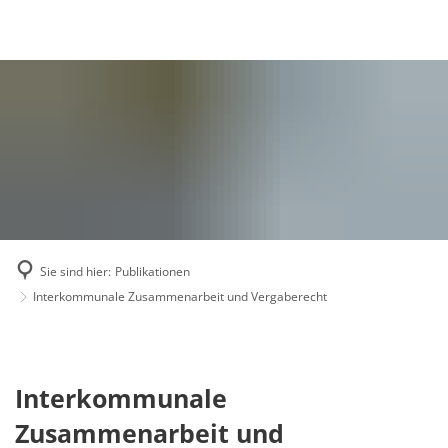
Publikationen
Gründung
Ziele
Akademie aktuell
Vorstand
Wissenschaftspreis
Beirat
Geschäftsstelle
Mitglieder
Mitglied werden
Sie sind hier:
Publikationen
Mitgliederversammlung
Interkommunale Zusammenarbeit und Vergaberecht
Veranstaltungen
2008 Europakonfer
2011 Wissenschaftl
Interkommunale
Interkommunale
1. Deutscher Press
Zusammenarbeit
Zusammenarbeit und